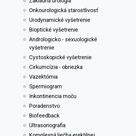
Základná urológia
Onkourologická starostlivosť
Urodynamické vyšetrenie
Bioptické vyšetrenie
Andrologicko - sexuologické
vyšetrenie
Cystoskopické vyšetrenie
Cirkumcízia - obriezka
Vazektómia
Spermiogram
Inkontinencia moču
Poradenstvo
Biofeedback
Ultrasonografia
Komplexná liečba erektilnej