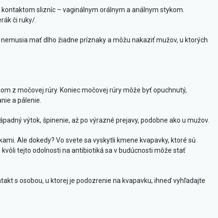
 kontaktom slizníc – vaginálnym orálnym a análnym stykom.
ák či ruky/.
 nemusia mať dlho žiadne príznaky a môžu nakaziť mužov, u ktorých
kom z močovej rúry. Koniec močovej rúry môže byť opuchnutý,
ie a pálenie.
ápadný výtok, špinenie, až po výrazné prejavy, podobne ako u mužov.
tikami. Ale dokedy? Vo svete sa vyskytli kmene kvapavky, ktoré sú
ôli tejto odolnosti na antibiotiká sa v budúcnosti môže stať
takt s osobou, u ktorej je podozrenie na kvapavku, ihneď vyhľadajte