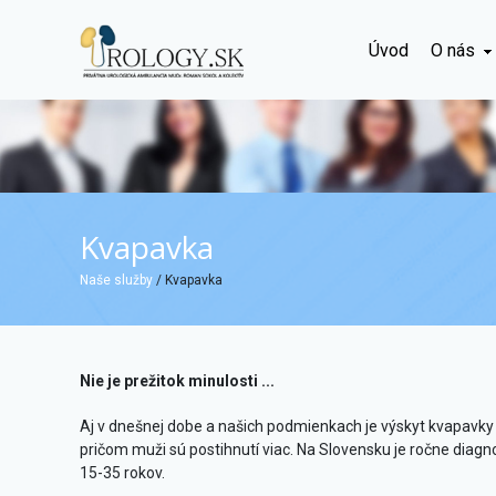
Úvod
O nás
Kvapavka
Naše služby
/ Kvapavka
Nie je prežitok minulosti ...
Aj v dnešnej dobe a našich podmienkach je výskyt kvapavky 
pričom muži sú postihnutí viac. Na Slovensku je ročne diagn
15-35 rokov.