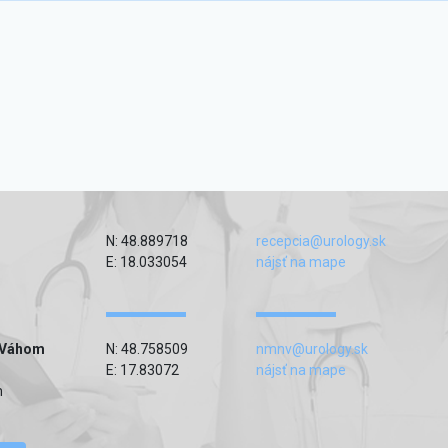
N: 48.889718
recepcia@urology.sk
E: 18.033054
nájsť na mape
 Váhom
N: 48.758509
nmnv@urology.sk
E: 17.83072
nájsť na mape
m