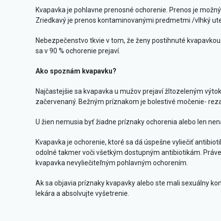
Kvapavka je pohlavne prenosné ochorenie. Prenos je možný
Zriedkavý je prenos kontaminovanými predmetmi /vlhký uter
Nebezpečenstvo tkvie v tom, že ženy postihnuté kvapavkou
sa v 90 % ochorenie prejaví.
Ako spoznám kvapavku?
Najčastejšie sa kvapavka u mužov prejaví žltozeleným výto
začervenaný. Bežným príznakom je bolestivé močenie- rezan
U žien nemusia byť žiadne príznaky ochorenia alebo len nen
Kvapavka je ochorenie, ktoré sa dá úspešne vyliečiť antibio
odolné takmer voči všetkým dostupným antibiotikám. Práve kv
kvapavka nevyliečiteľným pohlavným ochorením.
Ak sa objavia príznaky kvapavky alebo ste mali sexuálny kon
lekára a absolvujte vyšetrenie.