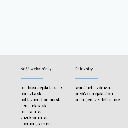
Našé webstránky :
Dotazníky:
predcasnaejakulacia.sk
sexuálneho zdravia
obriezka.sk
predčasná ejakulácia
pohlavneochorenia.sk
androgénovej deficiencie
sex-erekcia.sk
prostata.sk
vazektomia.sk
spermiogram.eu